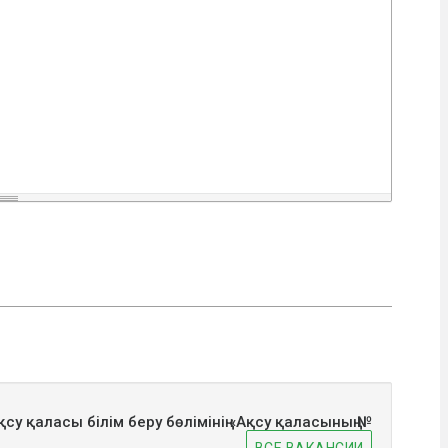
су қаласы білім беру бөлімінің «Ақсу қаласының №
ВСЕ ВАКАНСИИ