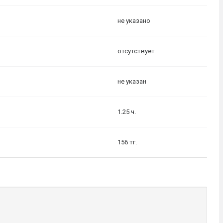
не указано
отсутствует
не указан
1.25 ч.
156 тг.