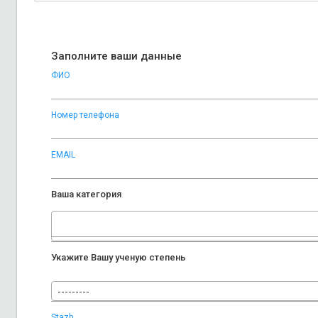
Заполните ваши данные
ФИО
Номер телефона
EMAIL
Ваша категория
Укажите Вашу ученую степень
---------
Stazh