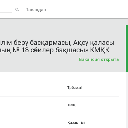
Павлодар
ілім беру басқармасы, Ақсу қаласы
ының № 18 сәбилер бақшасы» КМҚК
Вакансия открыта
Тәрбиеші
Жоқ
Қазақ тілі