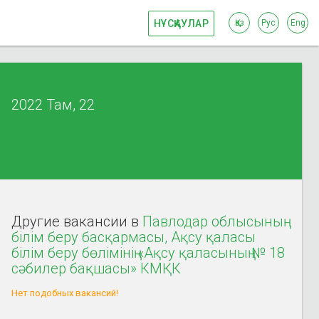
НҰСҚАУЛАР
Қаз
Рус
Eng
2022 Там, 22
Другие вакансии в
Павлодар облысының
білім беру басқармасы, Ақсу қаласы
білім беру бөлімінің «Ақсу қаласының № 18
сәбилер бақшасы» КМҚК
Нет подобных вакансий!