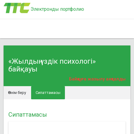
Электронды портфолио
«Жылдың үздік психологі»
байқауы
Байқауға жазылу аяқталды
Өтінім беру
Сипаттамасы
Сипаттамасы