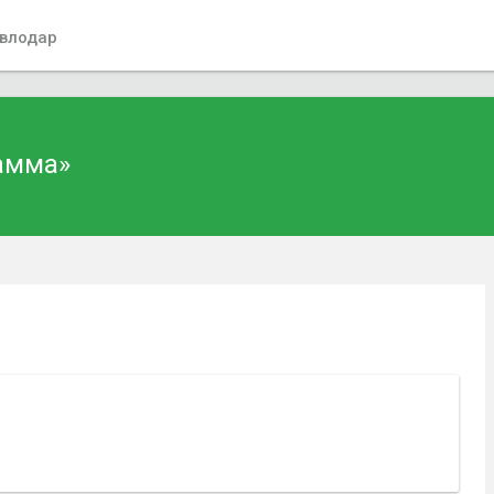
влодар
амма»